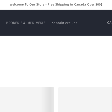
Welcome To Our Store - Free Shipping in Canada Over 300$
L
É
BRODERIE & IMPRIMERIE
Kontaktiere uns
a
n
d
/
R
e
g
i
o
n