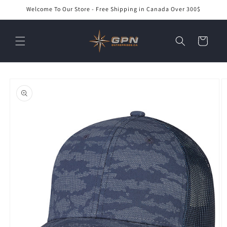
et
Welcome To Our Store - Free Shipping in Canada Over 300$
passer
au
contenu
Panier
Passer aux
informations
produits