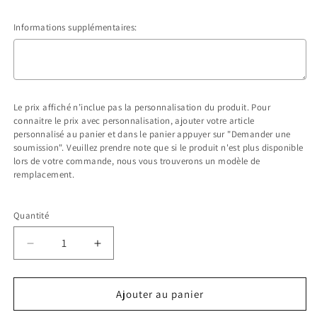
Informations supplémentaires:
Le prix affiché n’inclue pas la personnalisation du produit. Pour
connaitre le prix avec personnalisation, ajouter votre article
personnalisé au panier et dans le panier appuyer sur "Demander une
soumission". Veuillez prendre note que si le produit n'est plus disponible
lors de votre commande, nous vous trouverons un modèle de
remplacement.
Selection will add
$0.00 CAD
to the price
Quantité
Réduire
Augmenter
la
la
quantité
quantité
Ajouter au panier
de
de
8G017-
8G017-