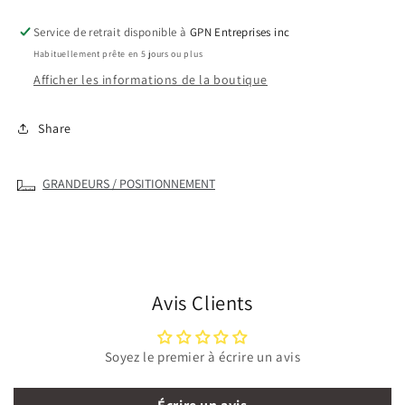
Casquette
Casquette
Service de retrait disponible à
GPN Entreprises inc
coton
coton
Habituellement prête en 5 jours ou plus
croisé/filet
croisé/filet
en
en
Afficher les informations de la boutique
nylon
nylon
Share
GRANDEURS / POSITIONNEMENT
Avis Clients
Soyez le premier à écrire un avis