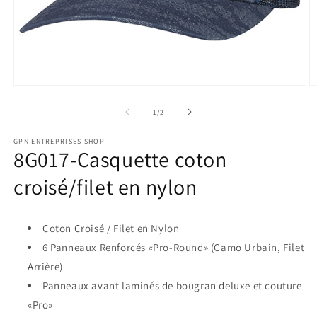
Ouvrir
O
le
le
de
1
/
2
média
m
1
3
dans
d
GPN ENTREPRISES SHOP
8G017-Casquette coton
une
u
fenêtre
f
croisé/filet en nylon
modale
m
Coton Croisé / Filet en Nylon
6 Panneaux Renforcés «Pro-Round» (Camo Urbain, Filet
Arrière)
Panneaux avant laminés de bougran deluxe et couture
«Pro»