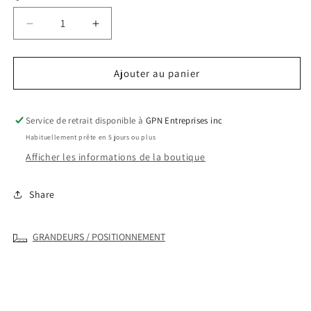
Réduire
Augmenter
la
la
quantité
quantité
Ajouter au panier
de
de
ALSTYLE
ALSTYLE
1334
1334
Service de retrait disponible à
GPN Entreprises inc
-
-
Habituellement prête en 5 jours ou plus
T-
T-
shirt
shirt
Afficher les informations de la boutique
manches
manches
raglan
raglan
Share
3/4
3/4
classique
classique
GRANDEURS / POSITIONNEMENT