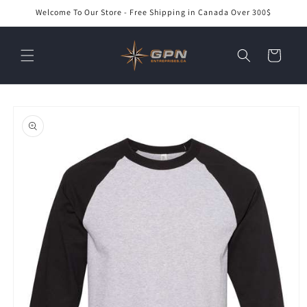
et
Welcome To Our Store - Free Shipping in Canada Over 300$
passer
au
contenu
Panier
Passer aux
informations
produits