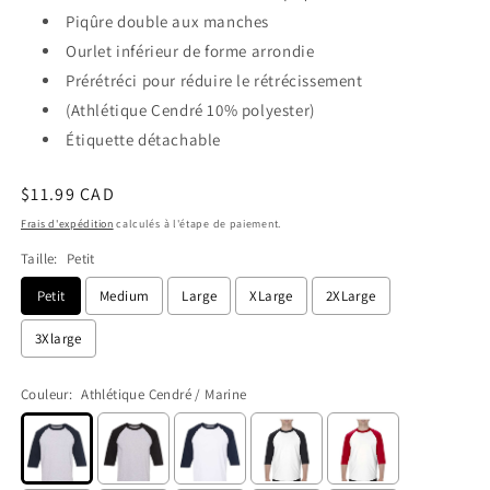
Piqûre double aux manches
Ourlet inférieur de forme arrondie
Prérétréci pour réduire le rétrécissement
(Athlétique Cendré 10% polyester)
Étiquette détachable
Prix
$11.99 CAD
habituel
Frais d'expédition
calculés à l'étape de paiement.
Taille:
Petit
Petit
Medium
Large
XLarge
2XLarge
3Xlarge
Couleur:
Athlétique Cendré / Marine