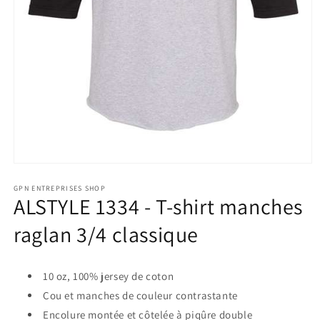
Ouvrir
le
GPN ENTREPRISES SHOP
média
ALSTYLE 1334 - T-shirt manches
1
dans
raglan 3/4 classique
une
fenêtre
modale
10 oz, 100% jersey de coton
Cou et manches de couleur contrastante
Encolure montée et côtelée à piqûre double