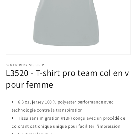
Ouvrir
le
GPN ENTREPRISES SHOP
média
L3520 - T-shirt pro team col en v
1
dans
pour femme
une
fenêtre
modale
6,3 oz, jersey 100 % polyester performance avec
technologie contre la transpiration
Tissu sans migration (NBF) conçu avec un procédé de
colorant cationique unique pour faciliter l'impression