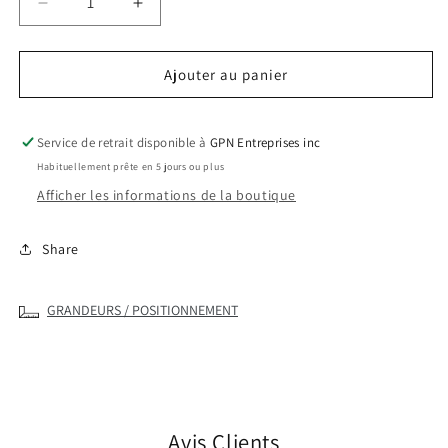
Réduire
Augmenter
la
la
quantité
quantité
Ajouter au panier
de
de
L3520
L3520
-
-
Service de retrait disponible à
GPN Entreprises inc
T-
T-
Habituellement prête en 5 jours ou plus
shirt
shirt
pro
pro
Afficher les informations de la boutique
team
team
col
col
Share
en
en
v
v
pour
pour
GRANDEURS / POSITIONNEMENT
femme
femme
Avis Clients