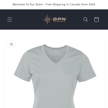
et
Welcome To Our Store - Free Shipping in Canada Over 300$
passer
au
contenu
Panier
Passer aux
informations
produits