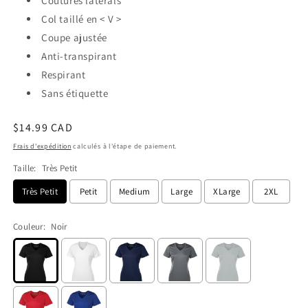
Coutures laterals
Col taillé en < V >
Coupe ajustée
Anti-transpirant
Respirant
Sans étiquette
Prix
$14.99 CAD
habituel
Frais d'expédition
calculés à l'étape de paiement.
Taille:
Très Petit
Très Petit
Petit
Medium
Large
XLarge
2XL
Couleur:
Noir