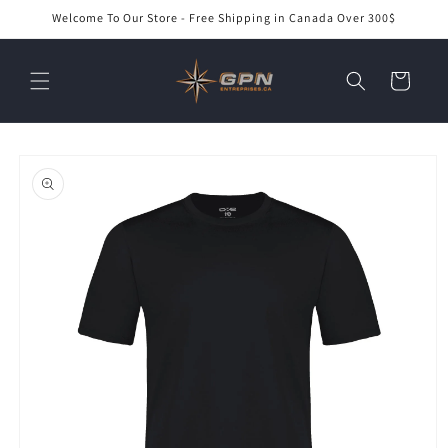
et
Welcome To Our Store - Free Shipping in Canada Over 300$
passer
au
contenu
Panier
Passer aux
informations
produits