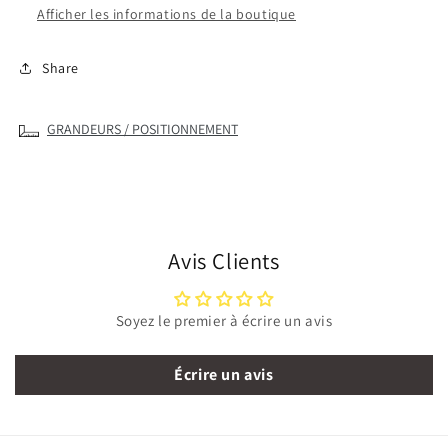
col
col
Afficher les informations de la boutique
rond
rond
pour
pour
Share
homme
homme
GRANDEURS / POSITIONNEMENT
Avis Clients
Soyez le premier à écrire un avis
Écrire un avis