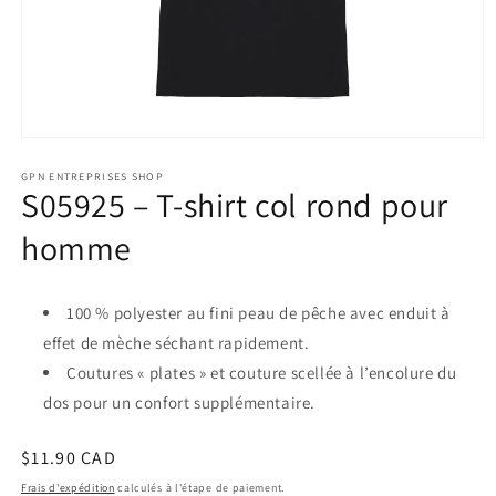
Ouvrir
le
GPN ENTREPRISES SHOP
média
S05925 – T-shirt col rond pour
1
dans
homme
une
fenêtre
modale
100 % polyester au fini peau de pêche avec enduit à
effet de mèche séchant rapidement.
Coutures « plates » et couture scellée à l’encolure du
dos pour un confort supplémentaire.
Prix
$11.90 CAD
habituel
Frais d'expédition
calculés à l'étape de paiement.