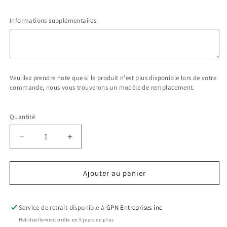
Informations supplémentaires:
Veuillez prendre note que si le produit n'est plus disponible lors de votre
commande, nous vous trouverons un modèle de remplacement.
Selection will add
$0.00 CAD
to the price
Quantité
Réduire
Augmenter
la
la
quantité
quantité
Ajouter au panier
de
de
S05925
S05925
–
–
Service de retrait disponible à
GPN Entreprises inc
T-
T-
Habituellement prête en 5 jours ou plus
shirt
shirt