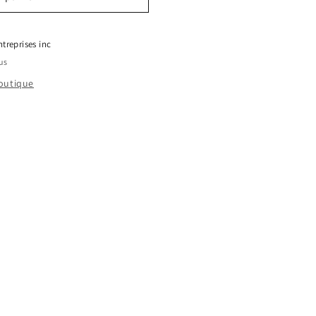
treprises inc
us
boutique