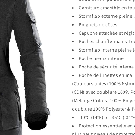
Garniture amovible en fau
Stormflap externe pleine 
Poignets de côtes
Capuche attachée et régl
Poches chauffe-mains Tri
Stormflap interne pleine 
Poche média interne
Poche de sécurité interne
Poche de lunettes en mail
(Couleurs unies) 100% Nylon
(CDN) avec doublure 100% Pol
(Melange Colors) 100% Polyes
doublure 100% Polyester & Po
-10°C (14°F) to -35°C (-31°F
Protection essentielle en 
plus haut niveau de protecti