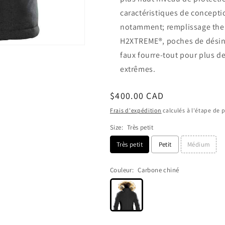
caractéristiques de conceptio
notamment; remplissage ther
H2XTREME®, poches de désinf
faux fourre-tout pour plus de
extrêmes.
Prix
$400.00 CAD
habituel
Frais d'expédition
calculés à l'étape de 
Size:
Très petit
Très petit
Petit
Médium
Couleur:
Carbone chiné