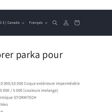
L
Connexion
Panier
CAD $ | Canada
Français
a
n
g
rer parka pour
u
e
 000/10 000 Coque extérieure imperméable
 5 000 / 5 000 (couleurs melange)
hermique STORMTECH
llées
pa