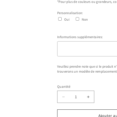
*Pour plus de couleurs ou grandeurs, con
Personnalisation:
Oui
Non
Informations supplémentaires:
Veuillez prendre note que si le produit 
trouverons un modèle de remplacement
Selection will add
$0.00 CAD
to the pr
Quantité
Réduire
Augmenter
la
la
quantité
quantité
Ajouter a