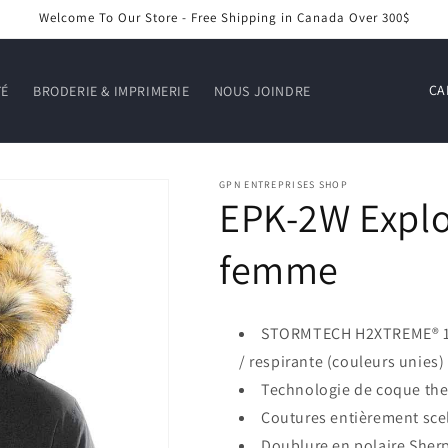
Welcome To Our Store - Free Shipping in Canada Over 300$
P
TÉ
BRODERIE & IMPRIMERIE
NOUS JOINDRE
a
y
s
GPN ENTREPRISES SHOP
EPK-2W Explo
/
r
femme
é
g
i
STORMTECH H2XTREME® 10
o
/ respirante (couleurs unies)
Technologie de coque t
n
Coutures entièrement sce
Doublure en polaire Sher