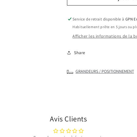
de
de
EPK-
EPK-
2W
2W
Service de retrait disponible à
GPN En
Explorer
Explorer
Habituellement prête en 5 jours ou pl
parka
parka
pour
pour
Afficher les informations de la 
femme
femme
Share
GRANDEURS / POSITIONNEMENT
Avis Clients