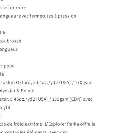
sse fourrure
longueur avec fermetures à pression
able
cot brossé
longueur
 zippée
le
 Taslon Oxford, 5.01oz./yd2 (USA) / 170gsm
yester & Polyfill
ter, 5.46oz./yd2 (USA) / 185gsm (CDN) avec
lyfill
)
cas de froid extrême. L’Explorer Parka offre le
on contre les éléments, avec des