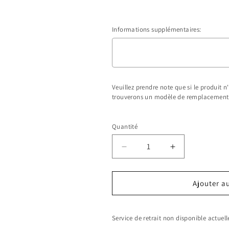
Informations supplémentaires:
Veuillez prendre note que si le produit 
trouverons un modèle de remplacement
Selection will add
$0.00 CAD
to the pr
Quantité
Réduire
Augmenter
la
la
quantité
quantité
Ajouter a
de
de
Gildan
Gildan
8000B
8000B
Service de retrait non disponible actue
-
-