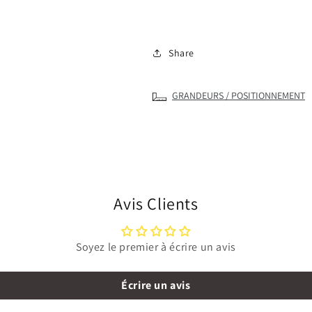
T-
T-
shirt
shirt
DryBlend®
DryBlend®
Share
pour
pour
enfants
enfants
GRANDEURS / POSITIONNEMENT
Avis Clients
Soyez le premier à écrire un avis
Écrire un avis