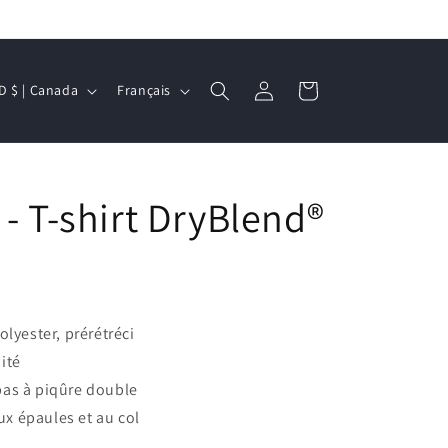
L
Connexion
Panier
CAD $ | Canada
Français
a
n
g
- T-shirt DryBlend®
u
e
olyester, prérétréci
ité
bas à piqûre double
x épaules et au col