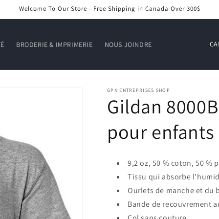
Welcome To Our Store - Free Shipping in Canada Over 300$
P
TÉ
BRODERIE & IMPRIMERIE
NOUS JOINDRE
a
y
s
GPN ENTREPRISES SHOP
Gildan 8000B 
/
r
pour enfants
é
g
i
9,2 oz, 50 % coton, 50 % p
o
Tissu qui absorbe l’humid
Ourlets de manche et du 
n
Bande de recouvrement au
Col sans couture