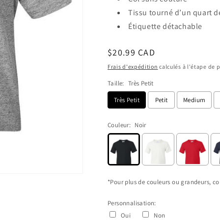
Tissu tourné d’un quart de
Étiquette détachable
Prix
$20.99 CAD
habituel
Frais d'expédition
calculés à l'étape de 
Taille:
Très Petit
Très Petit
Petit
Medium
Couleur:
Noir
*Pour plus de couleurs ou grandeurs, con
Personnalisation:
Oui
Non