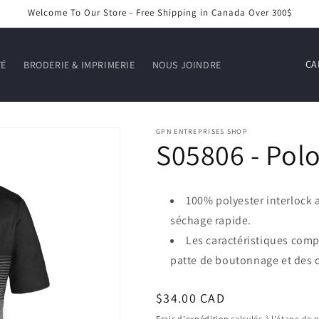
Welcome To Our Store - Free Shipping in Canada Over 300$
P
TÉ
BRODERIE & IMPRIMERIE
NOUS JOINDRE
a
y
s
GPN ENTREPRISES SHOP
S05806 - Pol
/
r
é
100% polyester interlock 
g
séchage rapide.
i
Les caractéristiques com
o
patte de boutonnage et des c
n
Prix
$34.00 CAD
habituel
Frais d'expédition
calculés à l'étape de 