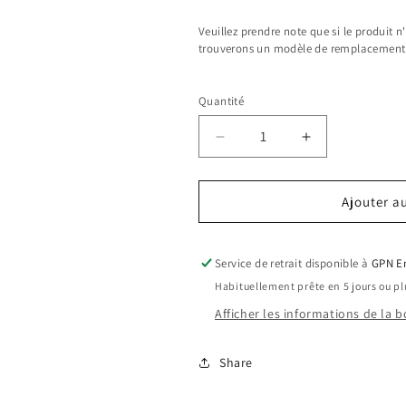
Veuillez prendre note que si le produit 
trouverons un modèle de remplacement
Selection will add
$0.00 CAD
to the pr
Quantité
Réduire
Augmenter
la
la
quantité
quantité
Ajouter a
de
de
S05806
S05806
-
-
Service de retrait disponible à
GPN En
Polo
Polo
Habituellement prête en 5 jours ou pl
femme
femme
Afficher les informations de la 
Share