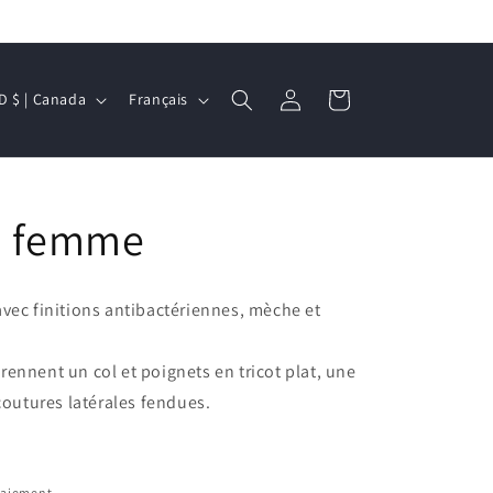
L
Connexion
Panier
CAD $ | Canada
Français
a
n
g
o femme
u
e
avec finitions antibactériennes,
mèche et
prennent un col et
poignets en tricot plat, une
outures latérales fendues.
paiement.