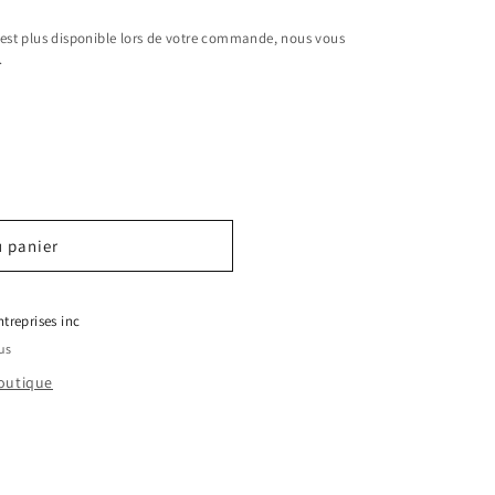
n'est plus disponible lors de votre commande, nous vous
.
ice
u panier
treprises inc
us
boutique